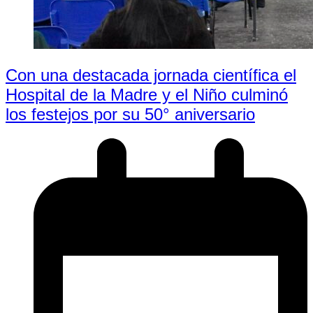
Con una destacada jornada científica el
Hospital de la Madre y el Niño culminó
los festejos por su 50° aniversario