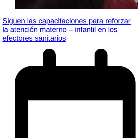
Siguen las capacitaciones para reforzar
la atención materno – infantil en los
efectores sanitarios