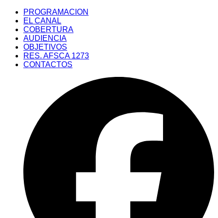
Saltar
PROGRAMACION
al
EL CANAL
contenido
COBERTURA
AUDIENCIA
OBJETIVOS
RES. AFSCA 1273
CONTACTOS