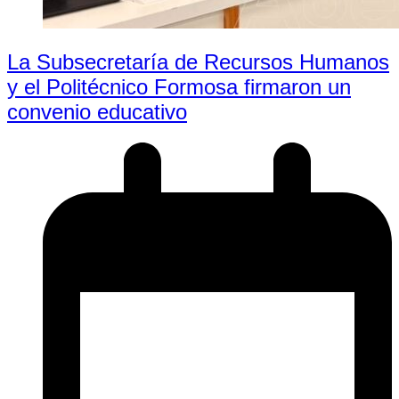
La Subsecretaría de Recursos Humanos
y el Politécnico Formosa firmaron un
convenio educativo