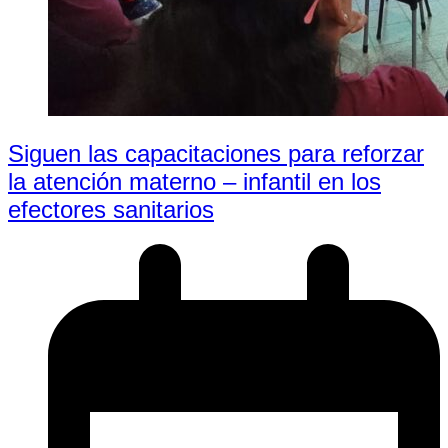
Siguen las capacitaciones para reforzar
la atención materno – infantil en los
efectores sanitarios