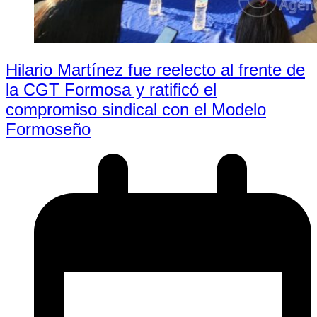
Hilario Martínez fue reelecto al frente de
la CGT Formosa y ratificó el
compromiso sindical con el Modelo
Formoseño