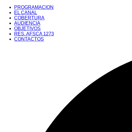
Saltar
PROGRAMACION
al
EL CANAL
contenido
COBERTURA
AUDIENCIA
OBJETIVOS
RES. AFSCA 1273
CONTACTOS