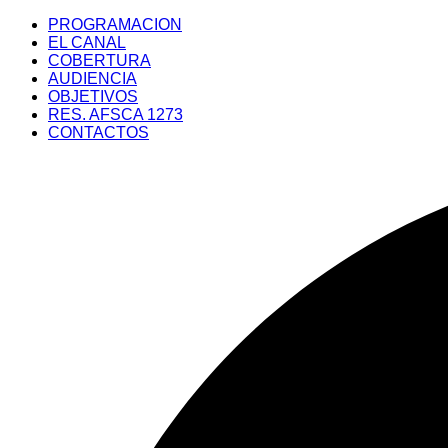
Saltar
PROGRAMACION
al
EL CANAL
contenido
COBERTURA
AUDIENCIA
OBJETIVOS
RES. AFSCA 1273
CONTACTOS