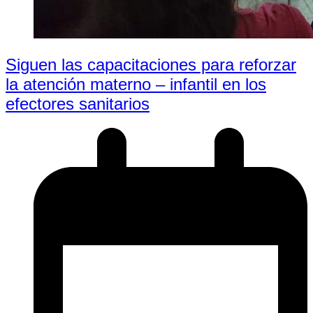
Siguen las capacitaciones para reforzar
la atención materno – infantil en los
efectores sanitarios