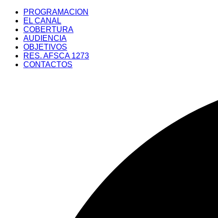
Saltar
PROGRAMACION
al
EL CANAL
contenido
COBERTURA
AUDIENCIA
OBJETIVOS
RES. AFSCA 1273
CONTACTOS